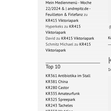
Mein Medienmenü - Woche
22/2024 & | andrepitz.de -
Feuilleton & Firlefanz
zu
KR415 Viktoriapark
Hyperkeks
zu
KR415
(
Viktoriapark
K
David
zu
KR415 Viktoriapark
Schmitz Michael
zu
KR415
Viktoriapark
Top 10
1
KR361 Antibiotika im Stall
KR381 China
KR280 Castor
KR335 Amateurfunk
KR325 Spreepark
KR243 Tacheles