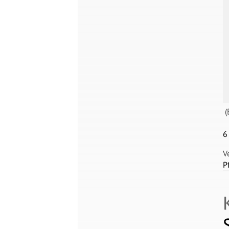
(
6
V
P