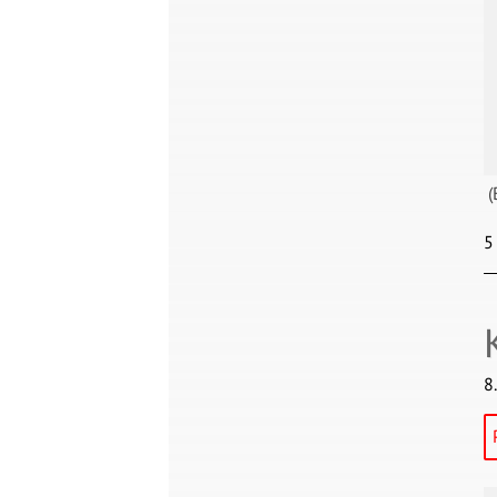
(
5
8