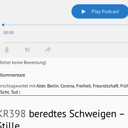
Bisher keine Bewertung)
 Kommentare
erschlagwortet mit
Alter
,
Berlin
,
Corona
,
Freiheit
,
Freundschaft
,
Frü
flicht
,
Tod
|
KR398
beredtes Schweigen –
Stille