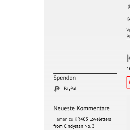
(
K
V
P
1
Spenden
PayPal
Neueste Kommentare
Haman
zu
KR405 Loveletters
from Cindystan No. 3