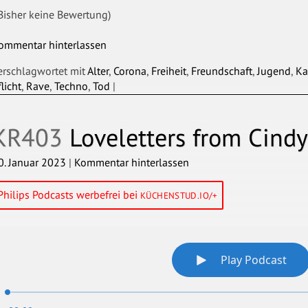
Bisher keine Bewertung)
ommentar hinterlassen
erschlagwortet mit
Alter
,
Corona
,
Freiheit
,
Freundschaft
,
Jugend
,
Ka
flicht
,
Rave
,
Techno
,
Tod
|
KR403
Loveletters from Cindy
0. Januar 2023
|
Kommentar hinterlassen
Philips Podcasts werbefrei bei
KÜCHENSTUD.IO/+