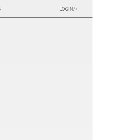
N
LOGIN/+