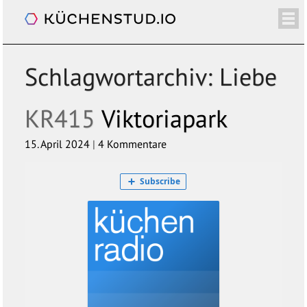
Küchenradio
/+
ÜBER
SHOP
NEWSLETTER
KALENDER
BLOG
SPENDEN
LOGIN/+
Schlagwortarchiv:
Liebe
KR415
Viktoriapark
15. April 2024
|
4 Kommentare