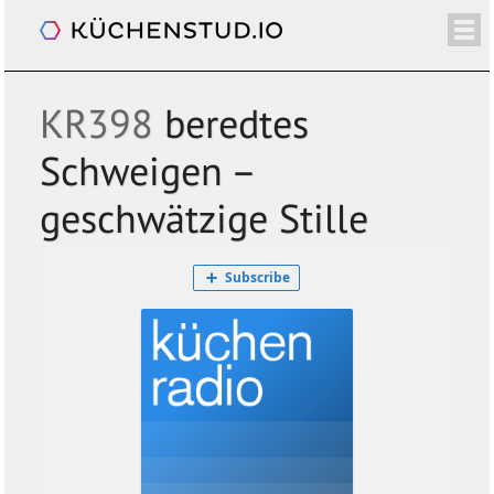
Küchenradio
/+
ÜBER
SHOP
NEWSLETTER
KALENDER
BLOG
SPENDEN
LOGIN/+
KR398
beredtes
Schweigen –
geschwätzige Stille