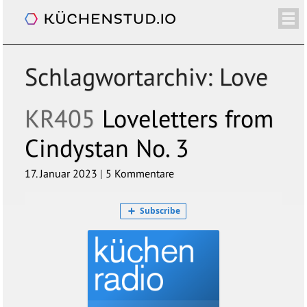
Küchenradio
/+
ÜBER
SHOP
NEWSLETTER
KALENDER
BLOG
SPENDEN
LOGIN/+
Schlagwortarchiv:
Love
KR405
Loveletters from
Cindystan No. 3
17. Januar 2023
|
5 Kommentare