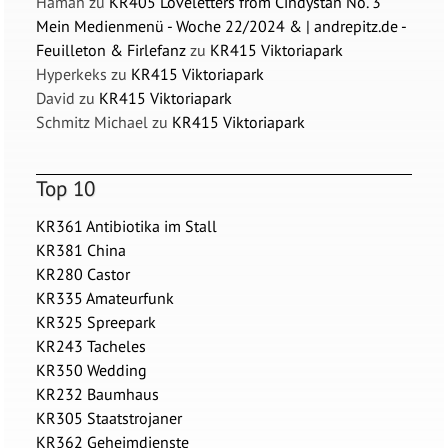
Haman
zu
KR405 Loveletters from Cindystan No. 3
Mein Medienmenü - Woche 22/2024 & | andrepitz.de -
Feuilleton & Firlefanz
zu
KR415 Viktoriapark
Hyperkeks
zu
KR415 Viktoriapark
David
zu
KR415 Viktoriapark
Schmitz Michael
zu
KR415 Viktoriapark
Top 10
KR361 Antibiotika im Stall
KR381 China
KR280 Castor
KR335 Amateurfunk
KR325 Spreepark
KR243 Tacheles
KR350 Wedding
KR232 Baumhaus
KR305 Staatstrojaner
KR362 Geheimdienste