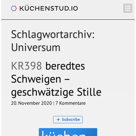
Küchenradio
/+
ÜBER
SHOP
NEWSLETTER
KALENDER
BLOG
SPENDEN
LOGIN/+
Schlagwortarchiv:
Universum
KR398
beredtes
Schweigen –
geschwätzige Stille
20. November 2020
|
7 Kommentare