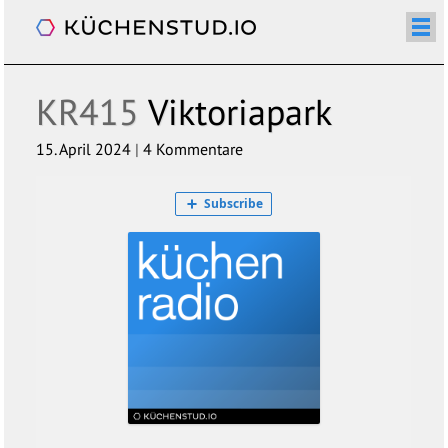
Küchenradio
/+
ÜBER
SHOP
NEWSLETTER
KALENDER
BLOG
SPENDEN
LOGIN/+
KR415
Viktoriapark
15. April 2024
|
4 Kommentare