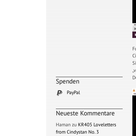
F
C
S
„
D
Spenden
PayPal
Neueste Kommentare
Haman
zu
KR405 Loveletters
from Cindystan No. 3