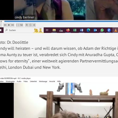
oto: Dr. Doolittle
indy will heiraten – und will darum wissen, ob Adam der Richtige i
ima Aunty zu teuer ist, verabredet sich Cindy mit Anuradha Gupta,
vows for eternity“ , einer weltweit agierenden Partnervermittlung
elhi, London Dubai und New York.