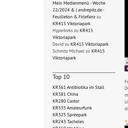
Mein Medienmenü - Woche
22/2024 & | andrepitz.de -
Feuilleton & Firlefanz
zu
KR415 Viktoriapark
Hyperkeks
zu
KR415
Viktoriapark
David
zu
KR415 Viktoriapark
Schmitz Michael
zu
KR415
Viktoriapark
Top 10
F
KR361 Antibiotika im Stall
D
KR381 China
m
KR280 Castor
U
KR335 Amateurfunk
d
KR325 Spreepark
KR243 Tacheles