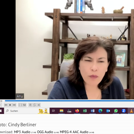
oto: Cindy Berliner
ownload:
MP3 Audio
OGG Audio
MPEG-4 AAC Audio
17 MB
16 MB
14 MB