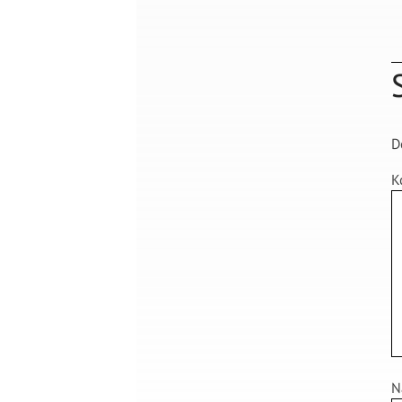
D
K
N