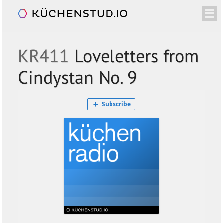
Küchenradio
/+
ÜBER
SHOP
NEWSLETTER
KALENDER
BLOG
SPENDEN
LOGIN/+
KR411
Loveletters from
Cindystan No. 9