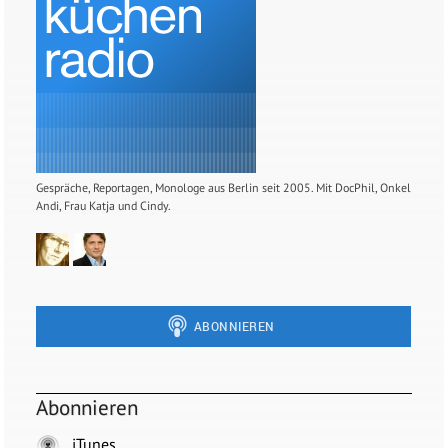
Gespräche, Reportagen, Monologe aus Berlin seit 2005. Mit DocPhil, Onkel
Andi, Frau Katja und Cindy.
Abonnieren
iTunes