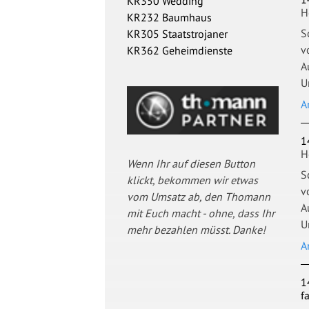
KR350 Wedding
H
KR232 Baumhaus
S
KR305 Staatstrojaner
v
KR362 Geheimdienste
A
U
A
1
H
Wenn Ihr auf diesen Button
S
klickt, bekommen wir etwas
v
vom Umsatz ab, den Thomann
A
mit Euch macht - ohne, dass Ihr
U
mehr bezahlen müsst. Danke!
A
1
f