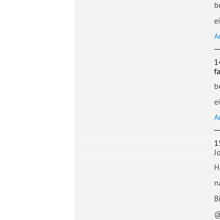
b
e
A
1
f
b
e
A
1
J
H
n
B
@