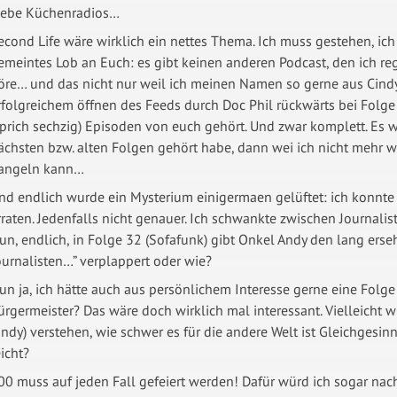
iebe Küchenradios…
econd Life wäre wirklich ein nettes Thema. Ich muss gestehen, ich 
emeintes Lob an Euch: es gibt keinen anderen Podcast, den ich r
öre… und das nicht nur weil ich meinen Namen so gerne aus Cindy
rfolgreichem öffnen des Feeds durch Doc Phil rückwärts bei Fo
sprich sechzig) Episoden von euch gehört. Und zwar komplett. Es
ächsten bzw. alten Folgen gehört habe, dann wei ich nicht mehr w
angeln kann…
nd endlich wurde ein Mysterium einigermaen gelüftet: ich konnte 
rraten. Jedenfalls nicht genauer. Ich schwankte zwischen Journalist,
un, endlich, in Folge 32 (Sofafunk) gibt Onkel Andy den lang erseh
ournalisten…” verplappert oder wie?
un ja, ich hätte auch aus persönlichem Interesse gerne eine Folg
ürgermeister? Das wäre doch wirklich mal interessant. Vielleicht 
indy) verstehen, wie schwer es für die andere Welt ist Gleichgesin
eicht?
00 muss auf jeden Fall gefeiert werden! Dafür würd ich sogar nac