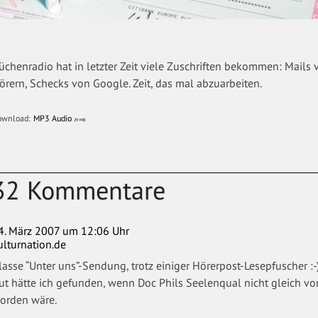
üchenradio hat in letzter Zeit viele Zuschriften bekommen: Mail
örern, Schecks von Google. Zeit, das mal abzuarbeiten.
ownload:
MP3 Audio
29 MB
32 Kommentare
4. März 2007 um 12:06 Uhr
ulturnation.de
lasse “Unter uns”-Sendung, trotz einiger Hörerpost-Lesepfuscher :-) 
ut hätte ich gefunden, wenn Doc Phils Seelenqual nicht gleich vo
orden wäre.