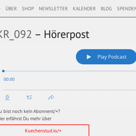
+
ÜBER
SHOP
NEWSLETTER
KALENDER
BLOG
SPENDE
KR_092
– Hörerpost
u bist noch kein Abonnent/+?
ier erfährst Du mehr über
Kuechenstud.io/+