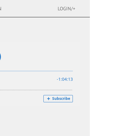
N
LOGIN/+