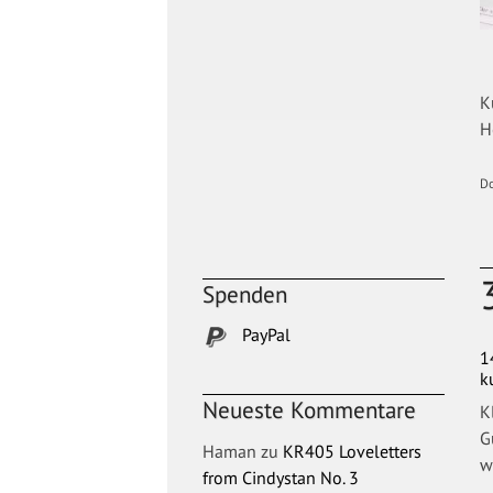
K
H
D
Spenden
PayPal
1
k
Neueste Kommentare
K
G
Haman
zu
KR405 Loveletters
w
from Cindystan No. 3