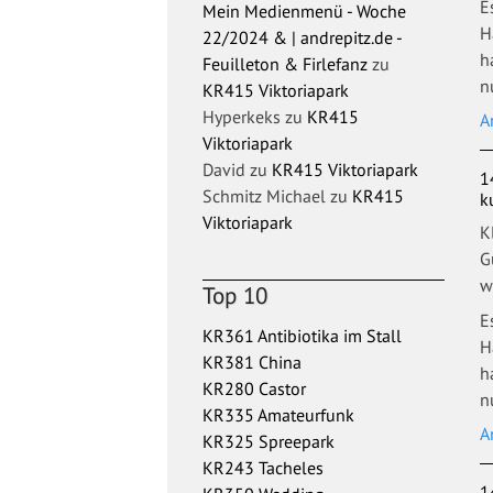
E
Mein Medienmenü - Woche
H
22/2024 & | andrepitz.de -
h
Feuilleton & Firlefanz
zu
n
KR415 Viktoriapark
Hyperkeks
zu
KR415
A
Viktoriapark
David
zu
KR415 Viktoriapark
1
Schmitz Michael
zu
KR415
k
Viktoriapark
K
G
w
Top 10
E
KR361 Antibiotika im Stall
H
KR381 China
h
KR280 Castor
n
KR335 Amateurfunk
A
KR325 Spreepark
KR243 Tacheles
1