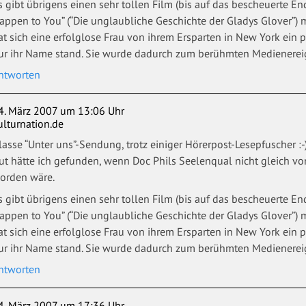
s gibt übrigens einen sehr tollen Film (bis auf das bescheuerte E
appen to You” (“Die unglaubliche Geschichte der Gladys Glover”)
at sich eine erfolglose Frau von ihrem Ersparten in New York ein 
ur ihr Name stand. Sie wurde dadurch zum berühmten Medienere
ntworten
4. März 2007 um 13:06 Uhr
ulturnation.de
lasse “Unter uns”-Sendung, trotz einiger Hörerpost-Lesepfuscher :-) 
ut hätte ich gefunden, wenn Doc Phils Seelenqual nicht gleich vo
orden wäre.
s gibt übrigens einen sehr tollen Film (bis auf das bescheuerte E
appen to You” (“Die unglaubliche Geschichte der Gladys Glover”)
at sich eine erfolglose Frau von ihrem Ersparten in New York ein 
ur ihr Name stand. Sie wurde dadurch zum berühmten Medienere
ntworten
4. März 2007 um 17:36 Uhr