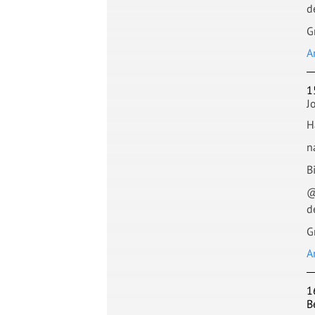
d
G
A
1
J
H
n
B
@
d
G
A
1
B