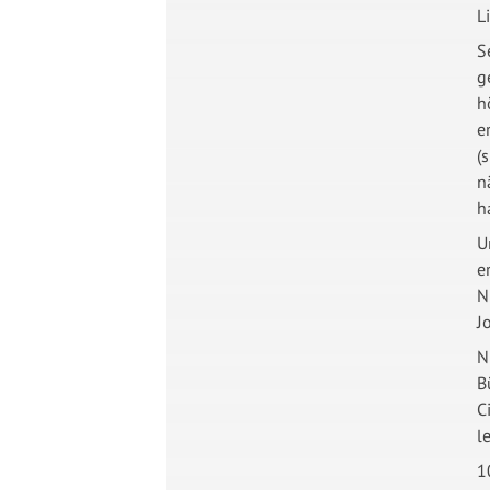
L
S
g
h
e
(
n
h
U
e
N
J
N
B
C
l
1