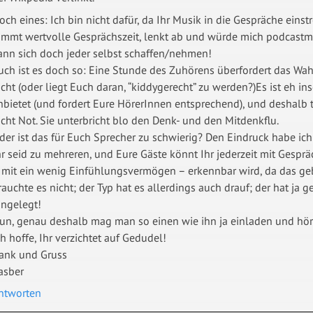
och eines: Ich bin nicht dafür, da Ihr Musik in die Gespräche einst
immt wertvolle Gesprächszeit, lenkt ab und würde mich podcastmä
ann sich doch jeder selbst schaffen/nehmen!
uch ist es doch so: Eine Stunde des Zuhörens überfordert das
icht (oder liegt Euch daran, “kiddygerecht” zu werden?)Es ist eh i
nbietet (und fordert Eure HörerInnen entsprechend), und deshalb
icht Not. Sie unterbricht blo den Denk- und den Mitdenkflu.
der ist das für Euch Sprecher zu schwierig? Den Eindruck habe ic
hr seid zu mehreren, und Eure Gäste könnt Ihr jederzeit mit Gespr
 mit ein wenig Einfühlungsvermögen – erkennbar wird, da das g
rauchte es nicht; der Typ hat es allerdings auch drauf; der hat ja
ingelegt!
un, genau deshalb mag man so einen wie ihn ja einladen und hör
ch hoffe, Ihr verzichtet auf Gedudel!
ank und Gruss
asber
ntworten