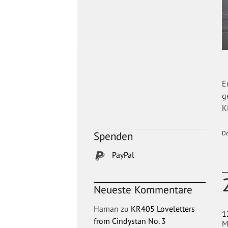
E
g
K
Spenden
D
PayPal
Neueste Kommentare
Haman
zu
KR405 Loveletters
1
from Cindystan No. 3
M