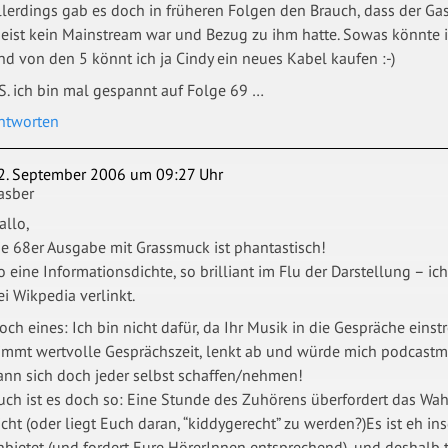
llerdings gab es doch in früheren Folgen den Brauch, dass der Gas
eist kein Mainstream war und Bezug zu ihm hatte. Sowas könnte ic
nd von den 5 könnt ich ja Cindy ein neues Kabel kaufen :-)
.S. ich bin mal gespannt auf Folge 69 …
ntworten
2. September 2006 um 09:27 Uhr
asber
allo,
ie 68er Ausgabe mit Grassmuck ist phantastisch!
o eine Informationsdichte, so brilliant im Flu der Darstellung – ich
ei Wikpedia verlinkt.
och eines: Ich bin nicht dafür, da Ihr Musik in die Gespräche einst
immt wertvolle Gesprächszeit, lenkt ab und würde mich podcastmä
ann sich doch jeder selbst schaffen/nehmen!
uch ist es doch so: Eine Stunde des Zuhörens überfordert das
icht (oder liegt Euch daran, “kiddygerecht” zu werden?)Es ist eh i
nbietet (und fordert Eure HörerInnen entsprechend), und deshalb