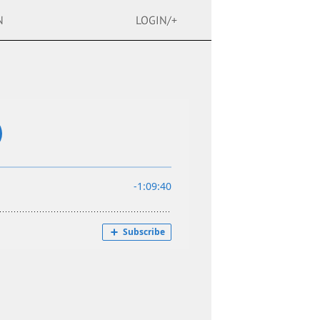
N
LOGIN/+