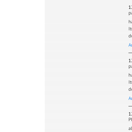
1
p
h
I
d
A
1
p
h
I
d
A
1
P
a