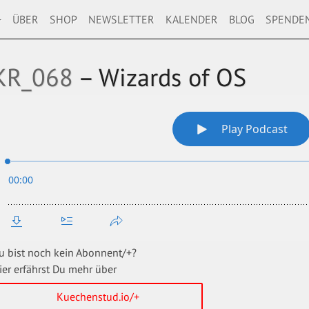
+
ÜBER
SHOP
NEWSLETTER
KALENDER
BLOG
SPENDE
KR_068
– Wizards of OS
u bist noch kein Abonnent/+?
ier erfährst Du mehr über
Kuechenstud.io/+