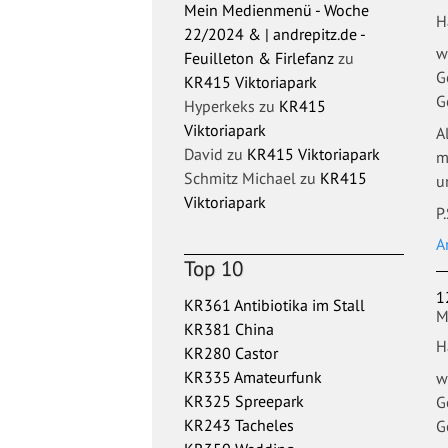
Mein Medienmenü - Woche
H
22/2024 & | andrepitz.de -
w
Feuilleton & Firlefanz
zu
G
KR415 Viktoriapark
G
Hyperkeks
zu
KR415
Viktoriapark
A
David
zu
KR415 Viktoriapark
m
Schmitz Michael
zu
KR415
u
Viktoriapark
P
A
Top 10
1
KR361 Antibiotika im Stall
M
KR381 China
H
KR280 Castor
KR335 Amateurfunk
w
KR325 Spreepark
G
KR243 Tacheles
G