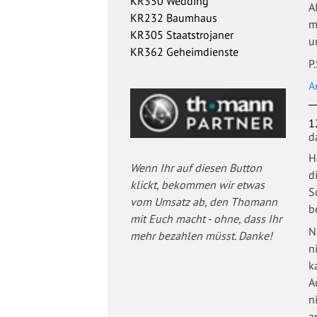
KR350 Wedding
A
KR232 Baumhaus
m
KR305 Staatstrojaner
u
KR362 Geheimdienste
P
A
1
d
H
Wenn Ihr auf diesen Button
d
klickt, bekommen wir etwas
S
vom Umsatz ab, den Thomann
b
mit Euch macht - ohne, dass Ihr
N
mehr bezahlen müsst. Danke!
n
k
A
n
a