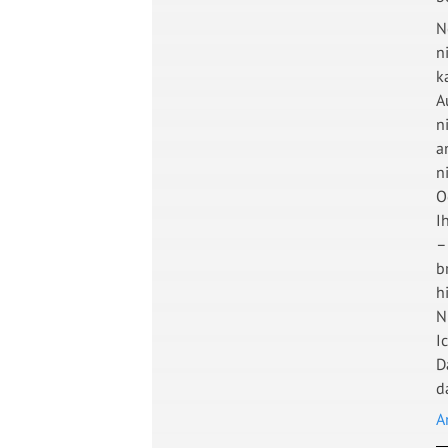
N
n
k
A
n
a
n
O
I
–
b
h
N
I
D
d
A