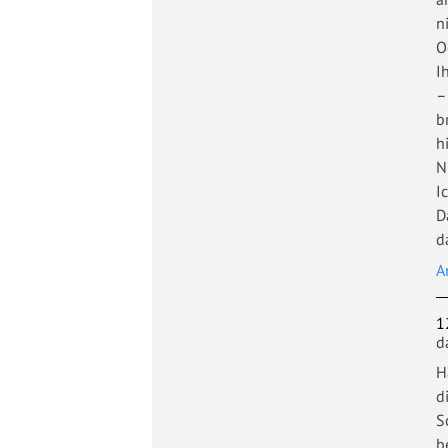
n
O
I
–
b
h
N
I
D
d
A
1
d
H
d
S
b