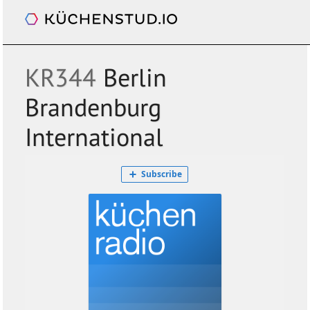
Küchenradio
/+
ÜBER
SHOP
NEWSLETTER
KALENDER
BLOG
SPENDEN
LOGIN
KR344
Berlin
Brandenburg
International