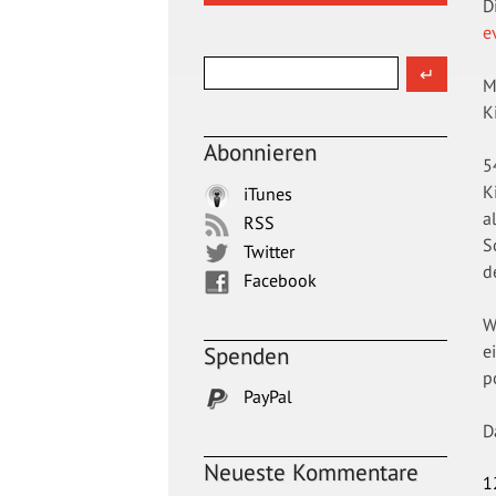
D
e
M
K
Abonnieren
5
K
iTunes
a
RSS
S
Twitter
d
Facebook
W
e
Spenden
p
PayPal
D
Neueste Kommentare
1