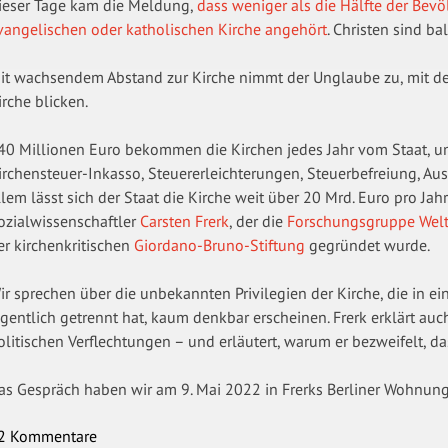
ieser Tage kam die Meldung,
dass weniger als die Hälfte der Bev
vangelischen oder katholischen Kirche angehört
. Christen sind b
it wachsendem Abstand zur Kirche nimmt der Unglaube zu, mit d
irche blicken.
40 Millionen Euro bekommen die Kirchen jedes Jahr vom Staat, um
irchensteuer-Inkasso, Steuererleichterungen, Steuerbefreiung, Aus
llem lässt sich der Staat die Kirche weit über 20 Mrd. Euro pro Jahr
ozialwissenschaftler
Carsten Frerk
, der die
Forschungsgruppe Wel
er kirchenkritischen
Giordano-Bruno-Stiftung
gegründet wurde.
ir sprechen über die unbekannten Privilegien der Kirche, die in ei
igentlich getrennt hat, kaum denkbar erscheinen. Frerk erklärt auc
olitischen Verflechtungen – und erläutert, warum er bezweifelt, da
as Gespräch haben wir am 9. Mai 2022 in Frerks Berliner Wohnu
2 Kommentare