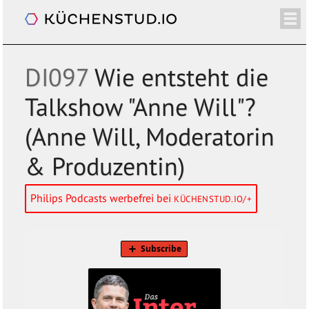
Das Interview. Mit Philip Banse
/+
ÜBER
SHOP
NEWSLETTER
KALENDER
BLOG
SPENDEN
LOGIN/+
DI097
Wie entsteht die
Talkshow "Anne Will"?
(Anne Will, Moderatorin
& Produzentin)
Philips Podcasts werbefrei bei
KÜCHENSTUD.IO/+