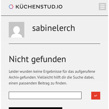
Das Interview. Mit Philip Banse
/+
ÜBER
SHOP
NEWSLETTER
KALENDER
BLOG
SPENDEN
LOGIN/+
sabinelerch
Nicht gefunden
Leider wurden keine Ergebnisse für das aufgerufene
Archiv gefunden. Vielleicht hilft dir die Suche dabei,
einen passenden Beitrag zu finden.