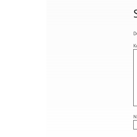
D
K
N