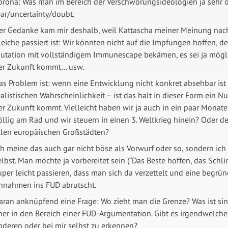
orona: Was man im Bereich der Verschwörungsideologien ja sehr o
ear/uncertainty/doubt.
er Gedanke kam mir deshalb, weil Kattascha meiner Meinung nac
leiche passiert ist: Wir könnten nicht auf die Impfungen hoffen, de
utation mit vollständigem Immunescape bekämen, es sei ja möglic
er Zukunft kommt… usw.
as Problem ist: wenn eine Entwicklung nicht konkret absehbar ist –
ealistischen Wahrscheinlichkeit – ist das halt in dieser Form ein N
er Zukunft kommt. Vielleicht haben wir ja auch in ein paar Monat
öllig am Rad und wir steuern in einen 3. Weltkrieg hinein? Oder 
llen europäischen Großstädten?
ch meine das auch gar nicht böse als Vorwurf oder so, sondern ich
elbst. Man möchte ja vorbereitet sein (“Das Beste hoffen, das Schl
uper leicht passieren, dass man sich da verzettelt und eine begrün
nnahmen ins FUD abrutscht.
aran anknüpfend eine Frage: Wo zieht man die Grenze? Was ist sin
her in den Bereich einer FUD-Argumentation. Gibt es irgendwelche 
nderen oder bei mir selbst zu erkennen?