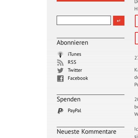
D
H
Abonnieren
iTunes
2
RSS
K
Twitter
d
Facebook
P
Spenden
2
b
PayPal
W
I
Neueste Kommentare
s