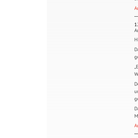
A
1
A
H
D
g
„
W
D
u
g
D
M
A