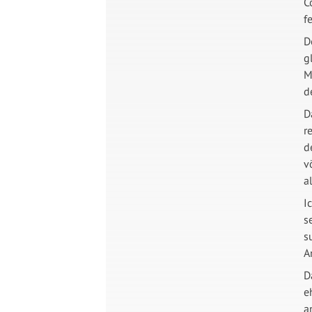
C
f
D
g
M
d
D
r
d
v
a
I
s
s
A
D
e
a