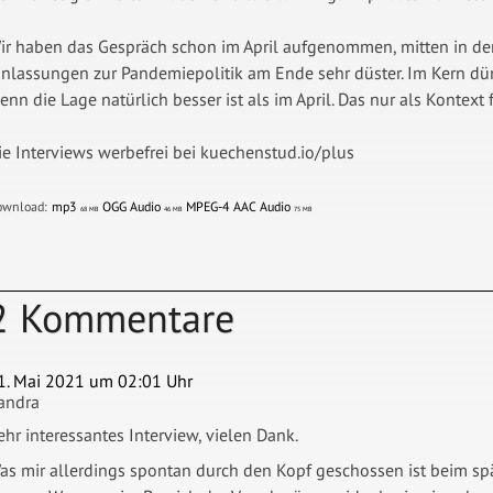
ir haben das Gespräch schon im April aufgenommen, mitten in der
inlassungen zur Pandemiepolitik am Ende sehr düster. Im Kern dürf
enn die Lage natürlich besser ist als im April. Das nur als Kontext
ie Interviews werbefrei bei kuechenstud.io/plus
ownload:
mp3
OGG Audio
MPEG-4 AAC Audio
68 MB
46 MB
75 MB
2 Kommentare
1. Mai 2021 um 02:01 Uhr
andra
ehr interessantes Interview, vielen Dank.
as mir allerdings spontan durch den Kopf geschossen ist beim s