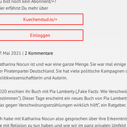
u bist noch kein Abonnent/+?
ier erfährst Du mehr über
Kuechenstud.io/+
Einloggen
7. Mai 2021
|
2 Kommentare
atharina Nocun ist und war eine ganze Menge. Sie war mal einige 
er Piratenpartei Deutschland. Sie hat viele politische Kampagnen orc
olitikwissenschaftlerin und Autorin.
020 erschien ihr Buch mit Pia Lamberty („Fake Facts: Wie Versch
estimmen“). Dieser Tage erscheint ein neues Buch von Pia Lambert
as gegen Verschwörungserzählungen wirklich hilft“, ein Ratgeber.
ch habe mit Katharina Nocun also gesprochen über ihre Erkenntn
ie mit Religion zu tun haben und wie wir im ganz privaten Umfe