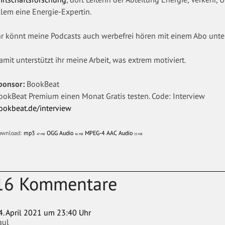
llem eine Energie-Expertin.
hr könnt meine Podcasts auch werbefrei hören mit einem Abo unt
amit unterstützt ihr meine Arbeit, was extrem motiviert.
ponsor:
BookBeat
ookBeat Premium einen Monat Gratis testen. Code: Interview
ookbeat.de/interview
ownload:
mp3
OGG Audio
MPEG-4 AAC Audio
47 MB
41 MB
53 MB
16 Kommentare
4. April 2021 um 23:40 Uhr
aul