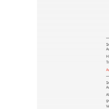
1
A
H
T
A
1
A
A
g
V