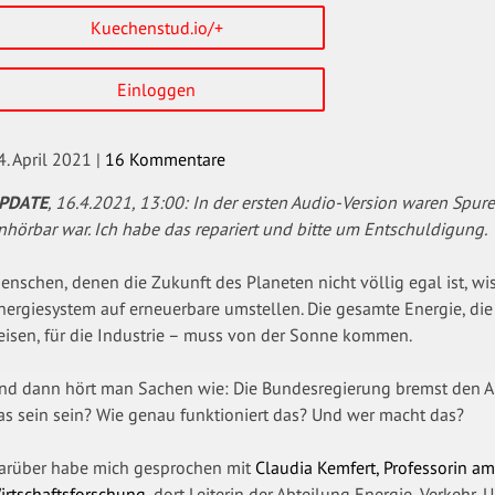
Kuechenstud.io/+
Einloggen
4. April 2021
|
16 Kommentare
PDATE
, 16.4.2021, 13:00: In der ersten Audio-Version waren Spure
nhörbar war. Ich habe das repariert und bitte um Entschuldigung.
enschen, denen die Zukunft des Planeten nicht völlig egal ist, w
nergiesystem auf erneuerbare umstellen. Die gesamte Energie, die
eisen, für die Industrie – muss von der Sonne kommen.
nd dann hört man Sachen wie: Die Bundesregierung bremst den A
as sein sein? Wie genau funktioniert das? Und wer macht das?
arüber habe mich gesprochen mit
Claudia Kemfert, Professorin am
irtschaftsforschung
, dort Leiterin der Abteilung Energie, Verkehr, 