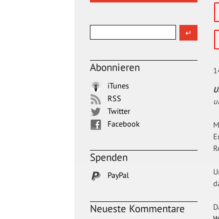
Abonnieren
1
iTunes
U
RSS
u
Twitter
Facebook
M
E
R
Spenden
U
PayPal
d
D
Neueste Kommentare
W