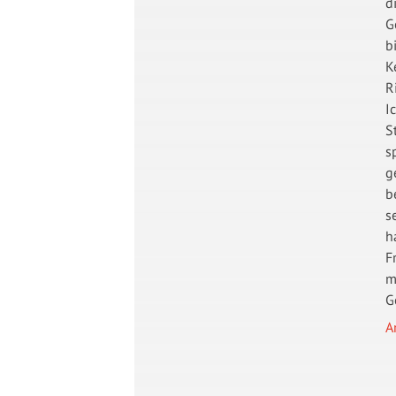
d
G
b
K
R
I
S
s
g
b
s
h
F
m
G
A