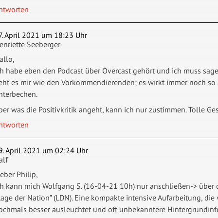
ntworten
7. April 2021 um 18:23 Uhr
enriette Seeberger
allo,
ch habe eben den Podcast über Overcast gehört und ich muss sagen
eht es mir wie den Vorkommendierenden; es wirkt immer noch so 
nterbechen.
ber was die Positivkritik angeht, kann ich nur zustimmen. Tolle G
ntworten
9. April 2021 um 02:24 Uhr
alf
ieber Philip,
ch kann mich Wolfgang S. (16-04-21 10h) nur anschließen-> über d
Lage der Nation” (LDN). Eine kompakte intensive Aufarbeitung, die
ochmals besser ausleuchtet und oft unbekanntere Hintergrundinfo