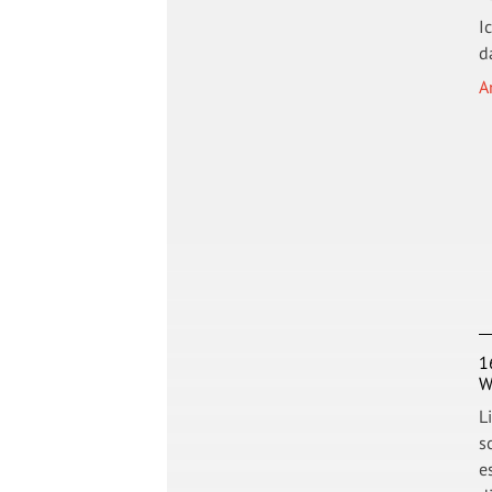
I
d
A
1
W
L
s
e