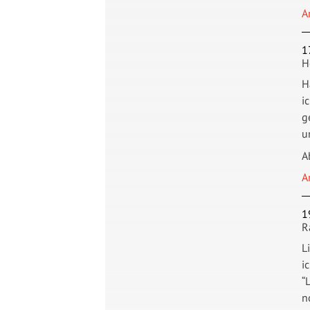
A
1
H
H
i
g
u
A
A
1
R
L
i
“
n