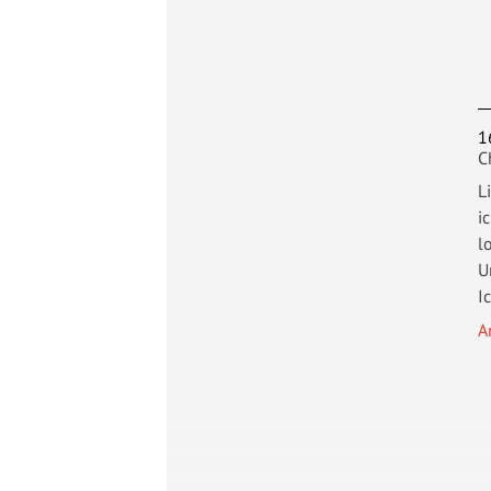
1
C
L
i
l
U
I
A