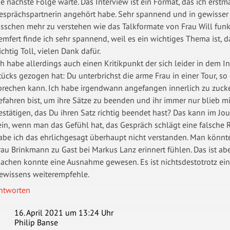
ie nächste Folge warte. Das Interview ist ein Format, das ich erstm
esprächspartnerin angehört habe. Sehr spannend und in gewisser 
isschen mehr zu verstehen wie das Talkformate von Frau Will funkt
emfert finde ich sehr spannend, weil es ein wichtiges Thema ist, 
ichtig Toll, vielen Dank dafür.
ch habe allerdings auch einen Kritikpunkt der sich leider in dem I
tücks gezogen hat: Du unterbrichst die arme Frau in einer Tour, so
prechen kann. Ich habe irgendwann angefangen innerlich zu zuck
efahren bist, um ihre Sätze zu beenden und ihr immer nur blieb m
estätigen, das Du ihren Satz richtig beendet hast? Das kann im Jo
ein, wenn man das Gefühl hat, das Gespräch schlägt eine falsche R
abe ich das ehrlichgesagt überhaupt nicht verstanden. Man könnte
rau Brinkmann zu Gast bei Markus Lanz erinnert fühlen. Das ist aber
achen konnte eine Ausnahme gewesen. Es ist nichtsdestotrotz ein 
ewissens weiterempfehle.
ntworten
16. April 2021 um 13:24 Uhr
Philip Banse