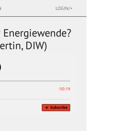
N
LOGIN/+
er Energiewende?
ertin, DIW)