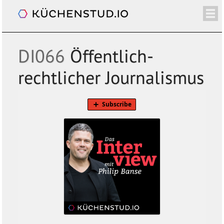
Das Interview. Mit Philip Banse
/+
ÜBER
SHOP
NEWSLETTER
KALENDER
BLOG
SPENDEN
LOGIN/+
DI066
Öffentlich-
rechtlicher Journalismus