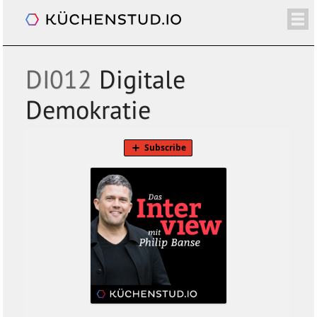
Das Interview. Mit Philip Banse
/+
ÜBER
SHOP
NEWSLETTER
KALENDER
BLOG
SPENDEN
LOGIN/+
DI012
Digitale
Demokratie