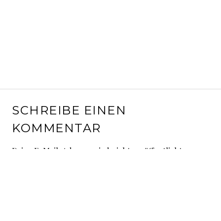
SCHREIBE EINEN
KOMMENTAR
Deine E-Mail-Adresse wird nicht veröffentlicht.
Erforderliche Felder sind mit
*
markiert
Kommentar
*