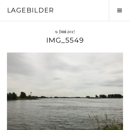
Springe
LAGEBILDER
zum
Seit
Inhalt
ums
9. Juni 2017
IMG_5549