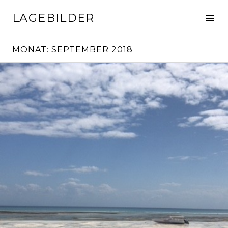
Springe
LAGEBILDER
zum
Seit
Inhalt
ums
MONAT:
SEPTEMBER 2018