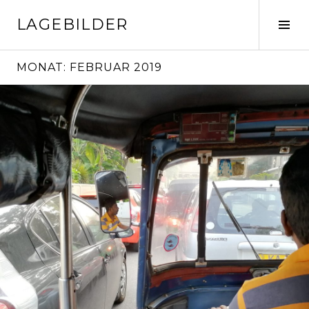
Springe
LAGEBILDER
zum
Seit
Inhalt
ums
MONAT:
FEBRUAR 2019