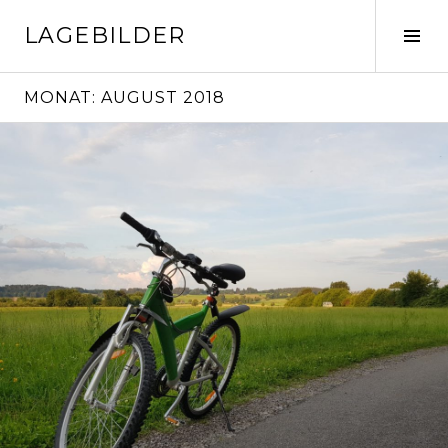
Springe
LAGEBILDER
zum
Seit
Inhalt
ums
MONAT:
AUGUST 2018