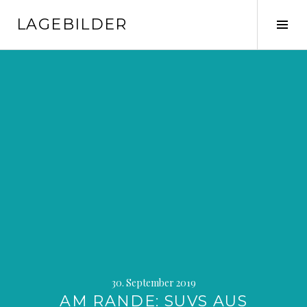
Springe
LAGEBILDER
zum
Seit
Inhalt
ums
30. September 2019
AM RANDE: SUVS AUS