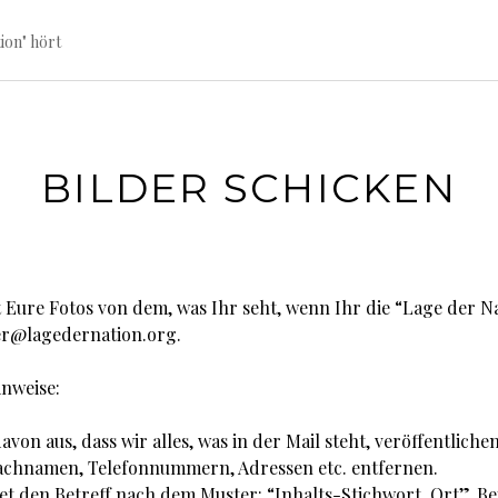
ion" hört
BILDER SCHICKEN
kt Eure Fotos von dem, was Ihr seht, wenn Ihr die “Lage der N
er@lagedernation.org.
nweise:
von aus, dass wir alles, was in der Mail steht, veröffentlich
Nachnamen, Telefonnummern, Adressen etc. entfernen.
tet den Betreff nach dem Muster: “Inhalts-Stichwort, Ort”. Bei