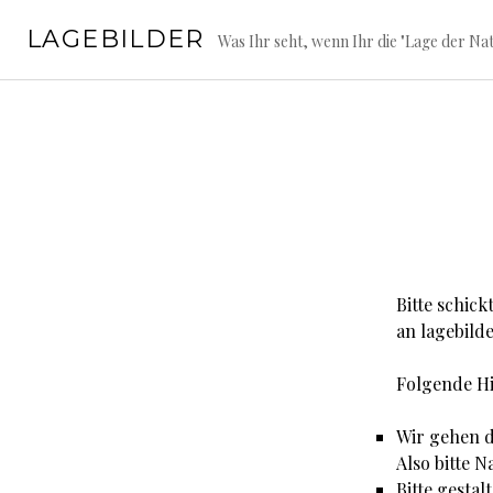
Springe
LAGEBILDER
zum
Was Ihr seht, wenn Ihr die "Lage der Nat
Inhalt
Bitte schic
an lagebild
Folgende Hi
Wir gehen da
Also bitte 
Bitte gestal