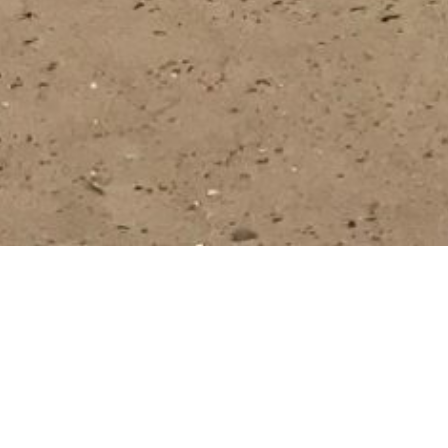
> > Ich höre die Lage wenn ich mit Camillo am Rhein
ne Rees unterwegs bin. > > Weiter so! >