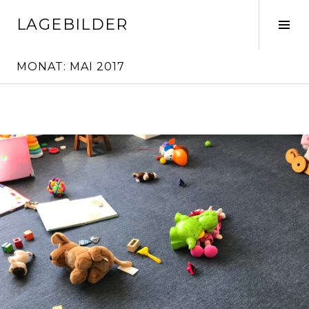
Springe
LAGEBILDER
zum
Seit
Inhalt
ums
MONAT:
MAI 2017