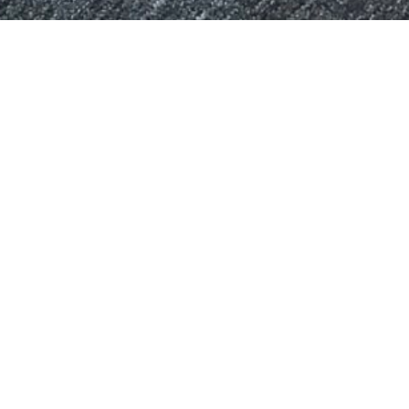
> > Kinderzimmer in Greifswald aufräumen und dazu
LdN hören. ? >