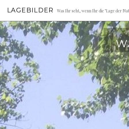
Springe
LAGEBILDER
zum
Was Ihr seht, wenn Ihr die "Lage der Nat
Inhalt
W