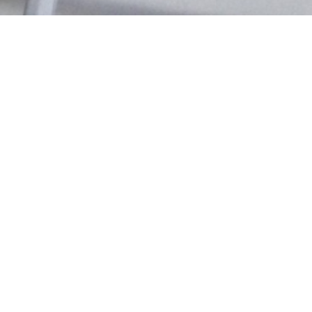
> > >
>