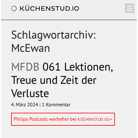
Mein Freund der Baum
/+
ÜBER
SHOP
NEWSLETTER
KALENDER
BLOG
SPENDEN
LOGIN/+
Schlagwortarchiv:
McEwan
MFDB
061 Lektionen,
Treue und Zeit der
Verluste
4. März 2024
|
1 Kommentar
Philips Podcasts werbefrei bei
KÜCHENSTUD.IO/+