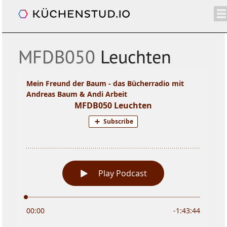
Mein Freund der Baum
/+
ÜBER
SHOP
NEWSLETTER
KALENDER
BLOG
SPENDEN
LOGIN/+
MFDB050
Leuchten