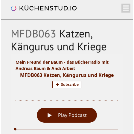
Mein Freund der Baum
/+
ÜBER
SHOP
NEWSLETTER
KALENDER
BLOG
SPENDEN
LOGIN/+
MFDB063
Katzen,
Kängurus und Kriege