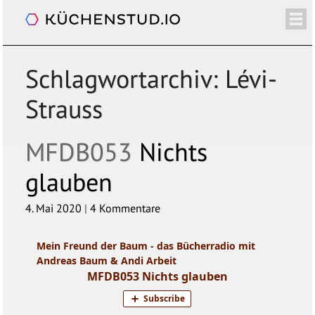
Mein Freund der Baum
/+
ÜBER
SHOP
NEWSLETTER
KALENDER
BLOG
SPENDEN
LOGIN/+
Schlagwortarchiv:
Lévi-
Strauss
MFDB053
Nichts
glauben
4. Mai 2020
|
4 Kommentare