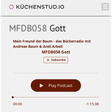
Mein Freund der Baum
/+
ÜBER
SHOP
NEWSLETTER
KALENDER
BLOG
SPENDEN
LOGIN/+
MFDB058
Gott