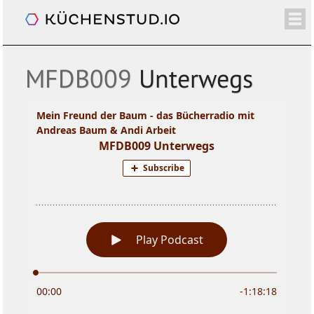
Mein Freund der Baum
/+
ÜBER
SHOP
NEWSLETTER
KALENDER
BLOG
SPENDEN
LOGIN/+
MFDB009
Unterwegs