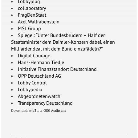
Lobbyplag
collaboratory
FragDenStaat
Axel Wallrabenstein
MSL Group
Spiegel: “Unter Bundesbrüdern – Half der
Staatsminister dem Daimler-Konzern dabei, einen
Milliardendeal mit dem Bund einzufädeln?”
Digital Courage
Hans-Hermann Tiedje
Initiative Finanzstandort Deutschland
ÖPP Deutschland AG
Lobby Control
Lobbypedia
Abgeordnetenwatch
Transparency Deutschland
Download:
mp3
OGG Audio
44 MB
80 MB