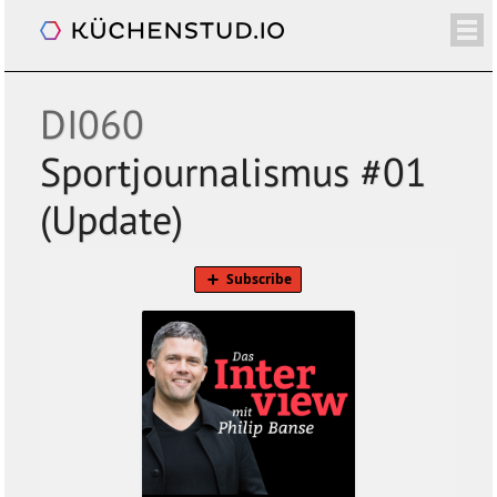
Das Interview. Mit Philip Banse
/+
ÜBER
SHOP
NEWSLETTER
KALENDER
BLOG
SPENDEN
LOGIN/+
DI060
Sportjournalismus #01
(Update)