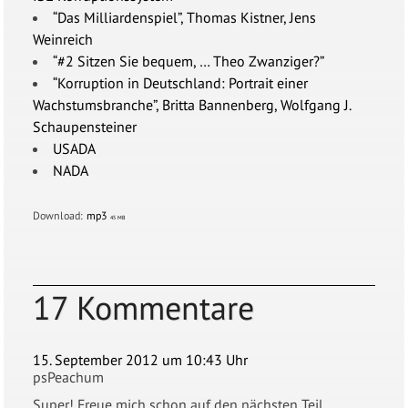
“Das Milliardenspiel”, Thomas Kistner, Jens
Weinreich
“#2 Sitzen Sie bequem, … Theo Zwanziger?”
“Korruption in Deutschland: Portrait einer
Wachstumsbranche”, Britta Bannenberg, Wolfgang J.
Schaupensteiner
USADA
NADA
Download:
mp3
45 MB
17 Kommentare
15. September 2012 um 10:43 Uhr
psPeachum
Super! Freue mich schon auf den nächsten Teil.