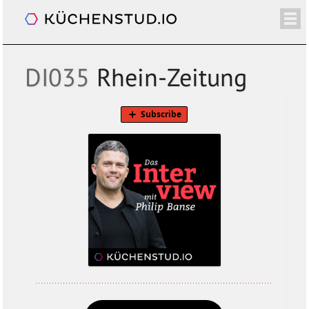
Das Interview. Mit Philip Banse
/+
ÜBER
SHOP
NEWSLETTER
KALENDER
BLOG
SPENDEN
LOGIN/+
DI035
Rhein-Zeitung