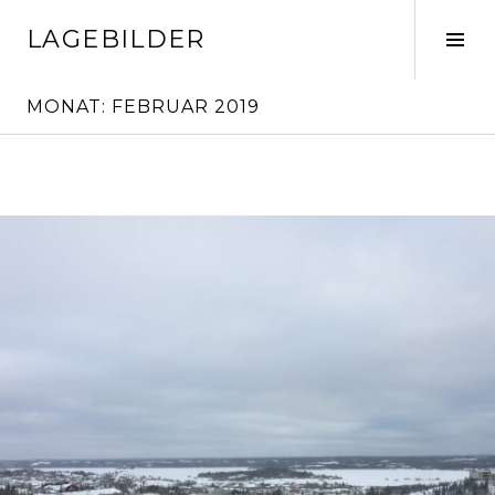
Springe
LAGEBILDER
zum
Seit
Inhalt
ums
MONAT:
FEBRUAR 2019