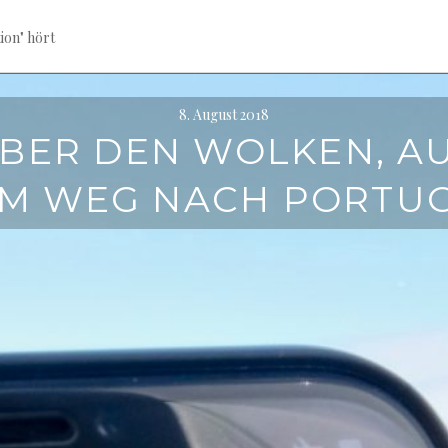
ion" hört
8. August 2018
BER DEN WOLKEN, A
M WEG NACH PORTU