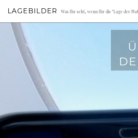
Springe
LAGEBILDER
zum
Was Ihr seht, wenn Ihr die "Lage der Nat
Inhalt
Ü
DE