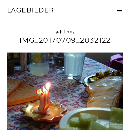
Springe
LAGEBILDER
zum
Seit
Inhalt
ums
9. Juli 2017
IMG_20170709_2032122