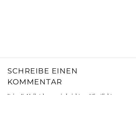
SCHREIBE EINEN
KOMMENTAR
Deine E-Mail-Adresse wird nicht veröffentlicht.
Erforderliche Felder sind mit
*
markiert
Kommentar
*