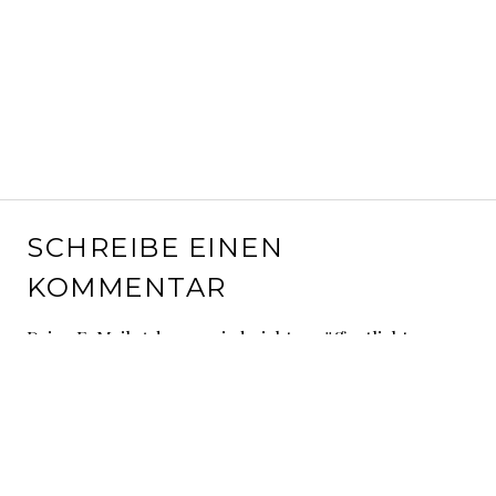
SCHREIBE EINEN
KOMMENTAR
Deine E-Mail-Adresse wird nicht veröffentlicht.
Erforderliche Felder sind mit
*
markiert
Kommentar
*