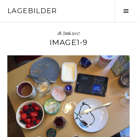
Springe
LAGEBILDER
zum
Seit
Inhalt
ums
18. Juni 2017
IMAGE1-9