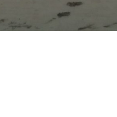
> > Moin Philip, > > Entschuldige bitte den
vergessenen Anfang! > Ulf hatte mich auch schon
darauf hingewiesen, woraufhin ich es an ihn geschickt
habe. > > Herzliche Grüße, > Frederik > > PS: ich habe
aber inzwischen noch eine Alternative im Angebot, die
habe ich Dir jetzt mal an (: > > > >>