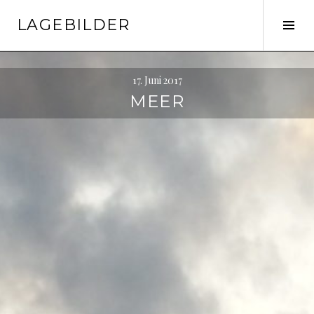
Springe
LAGEBILDER
zum
Seit
Inhalt
ums
17. Juni 2017
MEER