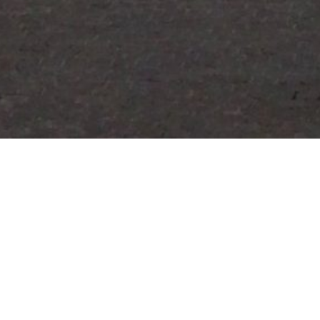
> > Hallo Lage-Team, > > Grüße aus dem in LdN055
erwähnten Naumburg an der Saale, auch hier werdet
ihr mit Freude gehört. > Anbei der Blick aus dem
Fenster meines Arbeitszimmers auf den Holzmarkt in
Naumburg. > > Viele Grüße, > > Daniel >