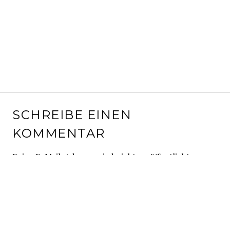
SCHREIBE EINEN
KOMMENTAR
Deine E-Mail-Adresse wird nicht veröffentlicht.
Erforderliche Felder sind mit
*
markiert
Kommentar
*