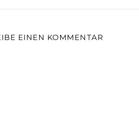
IBE EINEN KOMMENTAR
l-Adresse wird nicht veröffentlicht.
Erforderliche Felder sin
r
*