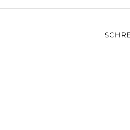
SCHRE
Deine E-Mai
markiert
Kommenta