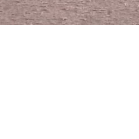
> > > Hallo liebes Lage Team, > anbei ein Foto aus
Qingdao, China. Euer podcast hilft mir, trotz
eingeschränktem Internet, die politische Lage in
Deutschland zu verfolgen. > Ich bin neu dabei und
kam zu euch nach dem letzten Besuch bei Logbuch
Netzpolitik. > > Weiter machen
> Gruß, > Katharina