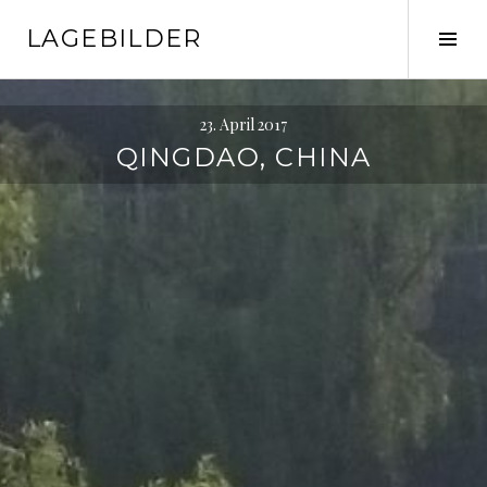
Springe
LAGEBILDER
zum
Seit
Inhalt
ums
23. April 2017
QINGDAO, CHINA