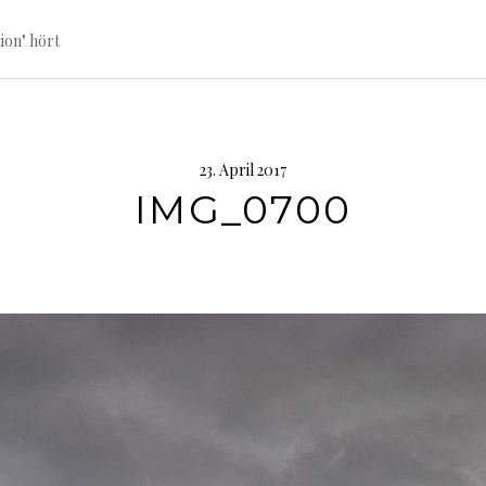
ion" hört
23. April 2017
IMG_0700