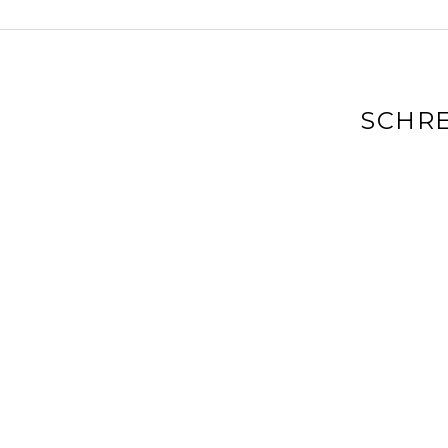
SCHRE
Deine E-Mai
markiert
Kommenta