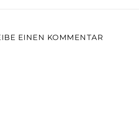
IBE EINEN KOMMENTAR
l-Adresse wird nicht veröffentlicht.
Erforderliche Felder sin
r
*