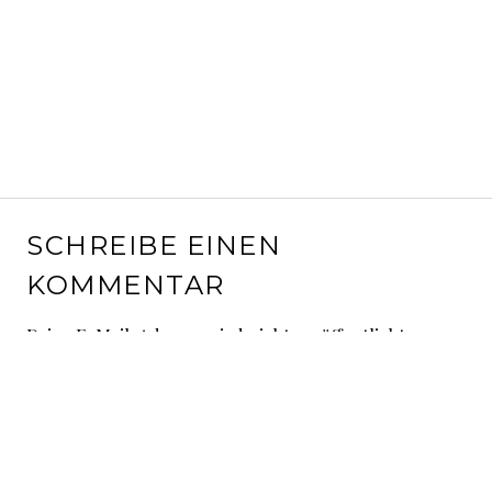
SCHREIBE EINEN
KOMMENTAR
Deine E-Mail-Adresse wird nicht veröffentlicht.
Erforderliche Felder sind mit
*
markiert
Kommentar
*