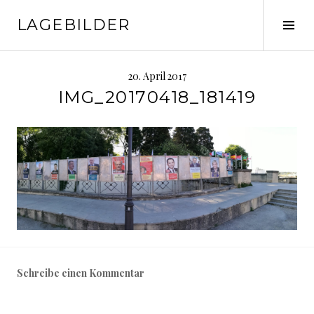
Springe
LAGEBILDER
zum
Seit
Inhalt
ums
20. April 2017
IMG_20170418_181419
Schreibe einen Kommentar